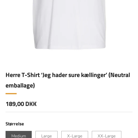
Herre T-Shirt ‘Jeg hader sure kællinger’ (Neutral
emballage)
Normal
189,00 DKK
pris
Størrelse
Medium
Large
X-Large
XX-Large