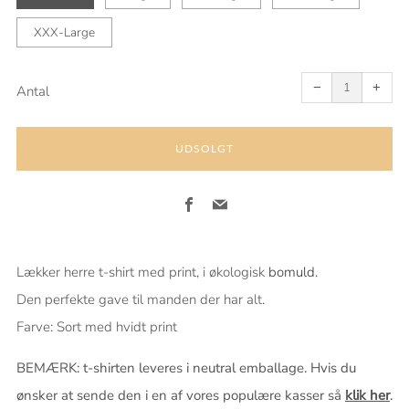
XXX-Large
Fjern
Tilføj
én
én
−
+
Antal
UDSOLGT
Facebook
Email
Lækker herre t-shirt med print, i økologisk
bomuld
.
Den perfekte gave til manden der har alt.
Farve: Sort med hvidt print
BEMÆRK: t-shirten leveres i neutral emballage. Hvis du
ønsker at sende den i en af vores populære kasser så
klik her
.