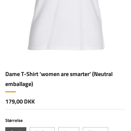
Dame T-Shirt ‘women are smarter' (Neutral
emballage)
Normal
179,00 DKK
pris
Størrelse