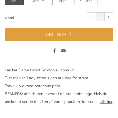
Small
Medium
Large
X-Large
Fjern
Tilføj
én
én
−
+
Antal
LÆG I KURV
Facebook
Email
Lækker Dame t-shirt i økologisk bomuld.
T-shirt’en er ‘Lady-fitted’ uden at være for stram
Farve: Hvid med bordeaux print
BEMÆRK: at t-shirten leveres i neutral emballage. Hvis du
ønsker at sende den i en af vores populære kasser så
klik her
.